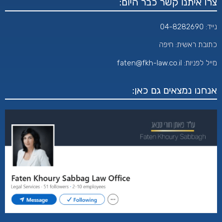
צרו איתנו קשר כבר היום:
נייד:
04-8282690
כתובת ראשית: חיפה
מייל לפניות:
aten@fkh-law.co.il
f
אנחנו נמצאים גם כאן: