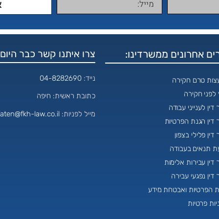
א
ם אחרונים ממשרדינו:
צרו איתנו קשר כבר היום:
נייד:
04-8282690
עצות טרם חקירה
ץ לפני חקירה
כתובת ראשית: חיפה
 דין לענייני עבודה
מייל לפניות:
aten@fkh-law.co.il
 דין הגנת הפרטיות
 דין פלילי בצפון
ת תנאים בעבודה
 דין עבירות אלימות
 דין נפגעי עבירה
 הפרטיות ואבטחת מידע
יות פרטיות