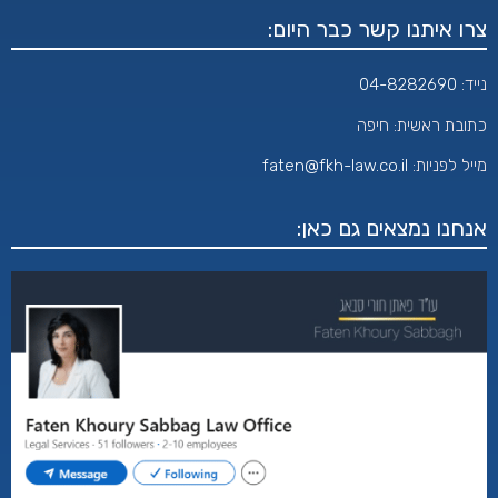
צרו איתנו קשר כבר היום:
נייד:
04-8282690
כתובת ראשית: חיפה
מייל לפניות:
aten@fkh-law.co.il
f
אנחנו נמצאים גם כאן: